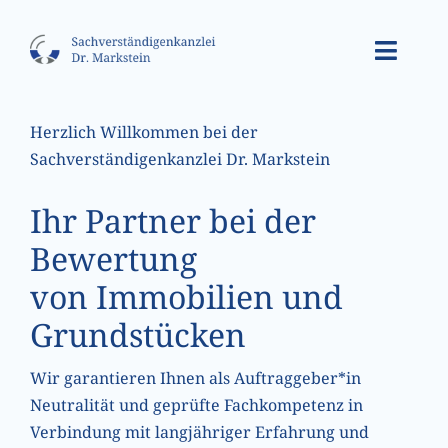
Zum
Inhalt
Toggle
springen
Navig
Unser Profil
Herzlich Willkommen bei der
Sachverständigenkanzlei Dr. Markstein
Leistungsspektrum
Ihr Partner bei der
Bewertungsanlässe
Bewertung
von Immobilien und
Kundenkreis
Grundstücken
Qualifikation
Wir garantieren Ihnen als Auftraggeber*in
Neutralität und geprüfte Fachkompetenz in
Verbindung mit langjähriger Erfahrung und